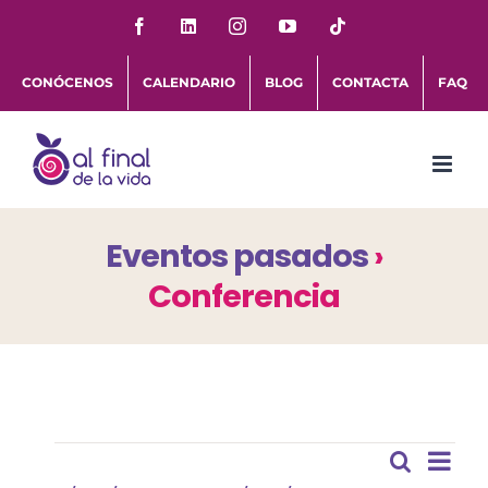
Saltar
Facebook
LinkedIn
Instagram
YouTube
Tiktok
al
CONÓCENOS
CALENDARIO
BLOG
CONTACTA
FAQ
contenido
Eventos pasados
›
Conferencia
Eventos
Nav
Buscar
Naveg
Lista