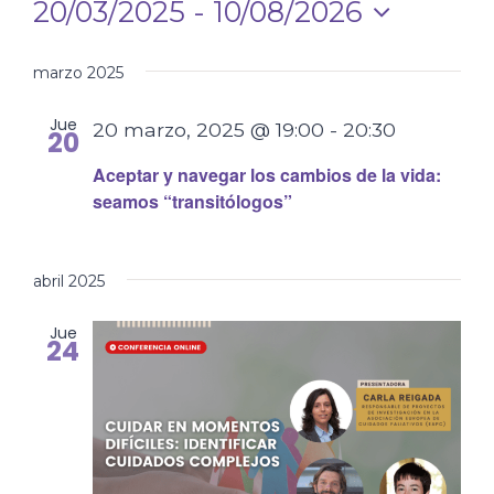
de
20/03/2025
 - 
10/08/2026
de
vis
Selecciona
búsq
la
marzo 2025
de
fecha.
y
Eve
Jue
20 marzo, 2025 @ 19:00
-
20:30
20
vistas
Aceptar y navegar los cambios de la vida:
de
seamos “transitólogos”
Event
abril 2025
Jue
24