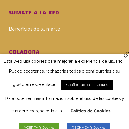
SÚMATE A LA RED
Beneficios de sumarte
COLABORA
X
Esta web usa cookies para mejorar la experiencia de usuario.
Hazte voluntari@
Puede aceptarlas, rechazarlas todas o configurarlas a su
Hazte donante
gusto en este enlace:
Configuración de Cookies
Para obtener más información sobre el uso de las cookies y
Involucra a tu empresa
El 67 % considera muy importante
Hablar y ser comprendido/a...
sus derechos, acceda a la
Política de Cookies
Deja tu legado solidario
y tú, ¿qué opinas?
ACEPTAR Cookies
RECHAZAR Cookies