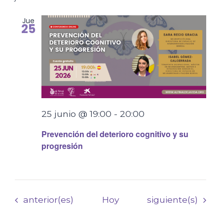
Jue
25
25 junio @ 19:00
-
20:00
Prevención del deterioro cognitivo y su
progresión
Eventos
Eventos
anterior(es)
Hoy
siguiente(s)