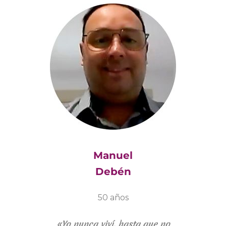
Manuel
Debén
50 años
«Yo nunca viví, hasta que no