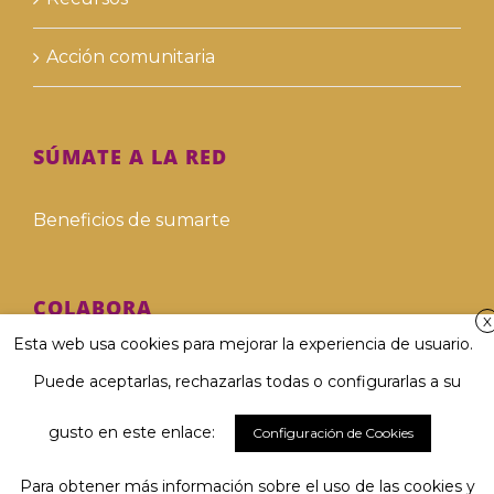
Acción comunitaria
SÚMATE A LA RED
Beneficios de sumarte
COLABORA
X
Esta web usa cookies para mejorar la experiencia de usuario.
Hazte voluntari@
Puede aceptarlas, rechazarlas todas o configurarlas a su
Hazte donante
gusto en este enlace:
Configuración de Cookies
Para obtener más información sobre el uso de las cookies y
Involucra a tu empresa