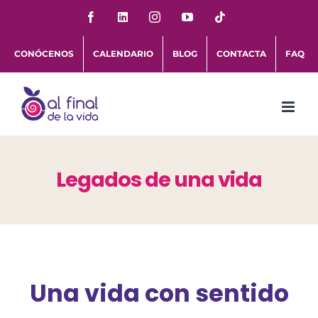
Saltar
Facebook
LinkedIn
Instagram
YouTube
Tiktok
al
CONÓCENOS
CALENDARIO
BLOG
CONTACTA
FAQ
contenido
Legados de una vida
Una vida con sentido