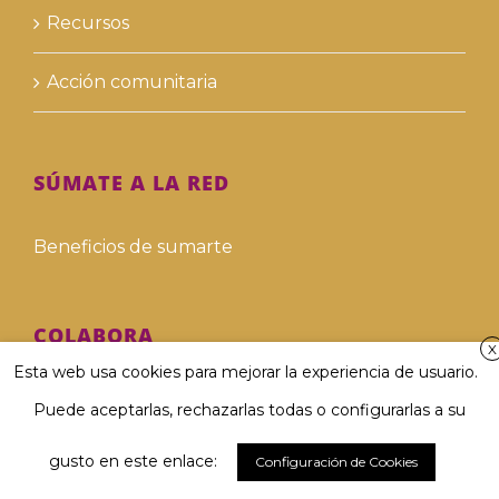
Recursos
Acción comunitaria
SÚMATE A LA RED
Beneficios de sumarte
COLABORA
X
Esta web usa cookies para mejorar la experiencia de usuario.
Hazte voluntari@
Puede aceptarlas, rechazarlas todas o configurarlas a su
Hazte donante
gusto en este enlace:
Configuración de Cookies