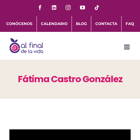
Saltar
Facebook
LinkedIn
Instagram
YouTube
Tiktok
al
CONÓCENOS
CALENDARIO
BLOG
CONTACTA
FAQ
contenido
Fátima Castro González