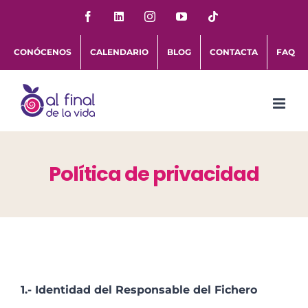
Saltar
Facebook
LinkedIn
Instagram
YouTube
Tiktok
al
CONÓCENOS
CALENDARIO
BLOG
CONTACTA
FAQ
contenido
Política de privacidad
1.- Identidad del Responsable del Fichero