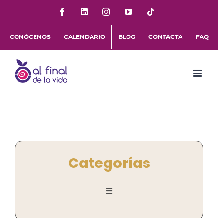
Saltar
Facebook
LinkedIn
Instagram
YouTube
Tiktok
al
CONÓCENOS
CALENDARIO
BLOG
CONTACTA
FAQ
contenido
Categorías
Toggle
Navigation
Personas al Final de la vida