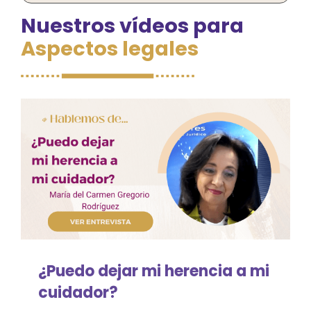
Nuestros vídeos para
Aspectos legales
Familiares y cuidadores
Personas en duelo
Dr. Enric Benito
Acompañamiento
Apoyo emocional
¿Puedo dejar mi herencia a mi
Arteterapia y musicoterapia
cuidador?