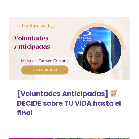
Compasión
Comunidades Compasivas
Cuidados paliativos
Cuidados Paliativos pediátricos
Duelo en niños
[Voluntades Anticipadas]
DECIDE sobre TU VIDA hasta el
Final de vida en enfermedades
final
Gestiones legales