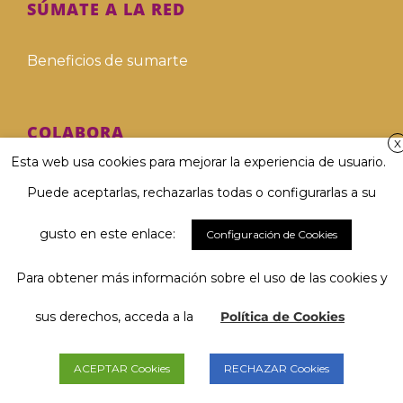
SÚMATE A LA RED
Beneficios de sumarte
COLABORA
X
Esta web usa cookies para mejorar la experiencia de usuario.
Hazte voluntari@
Puede aceptarlas, rechazarlas todas o configurarlas a su
Hazte donante
gusto en este enlace:
Configuración de Cookies
Para obtener más información sobre el uso de las cookies y
Involucra a tu empresa
El 67 % considera muy importante
Hablar y ser comprendido/a...
sus derechos, acceda a la
Política de Cookies
Deja tu legado solidario
y tú, ¿qué opinas?
ACEPTAR Cookies
RECHAZAR Cookies