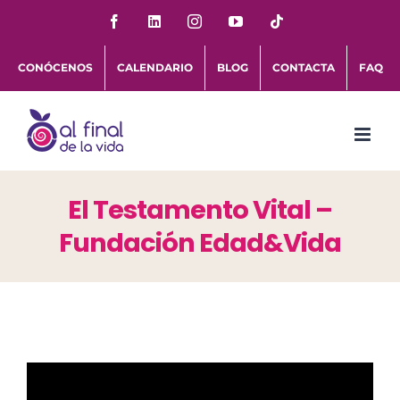
Saltar
Facebook
LinkedIn
Instagram
YouTube
Tiktok
al
CONÓCENOS
CALENDARIO
BLOG
CONTACTA
FAQ
contenido
El Testamento Vital –
Fundación Edad&Vida