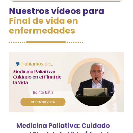
Nuestros vídeos para
Final de vida en
Familiares y cuidadores
enfermedades
Personas en duelo
Dr. Enric Benito
Acompañamiento
Apoyo emocional
Arteterapia y musicoterapia
Medicina Paliativa: Cuidado