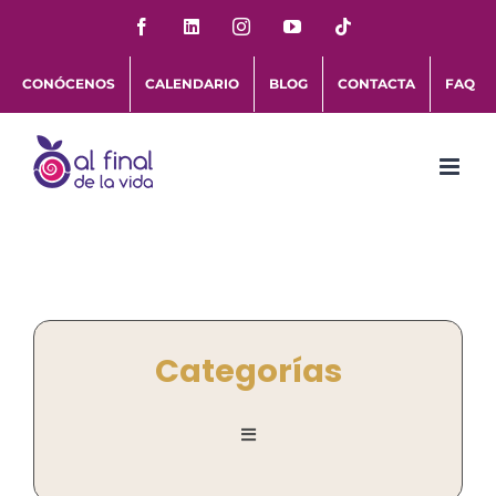
Saltar
Facebook
LinkedIn
Instagram
YouTube
Tiktok
al
CONÓCENOS
CALENDARIO
BLOG
CONTACTA
FAQ
contenido
Categorías
Toggle
Navigation
Personas al Final de la vida