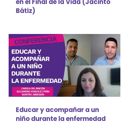
en el Final de la Vida (Jacinto
Compasión
Bátiz)
Comunidades Compasivas
Cuidados paliativos
Cuidados Paliativos pediátricos
Duelo en niños
Final de vida en enfermedades
Educar y acompañar a un
Gestiones legales
niño durante la enfermedad