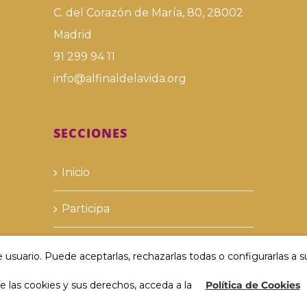
C. del Corazón de María, 80, 28002
Madrid
91 299 94 11
info@alfinaldelavida.org
SECCIONES
Inicio
Participa
Recursos
 usuario. Puede aceptarlas, rechazarlas todas o configurarlas a 
Acción comunitaria
 las cookies y sus derechos, acceda a la
Política de Cookies