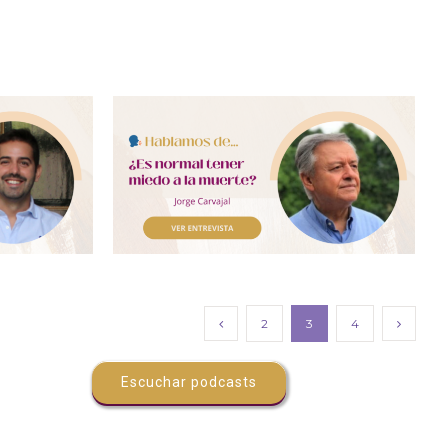
2
3
4
Escuchar podcasts