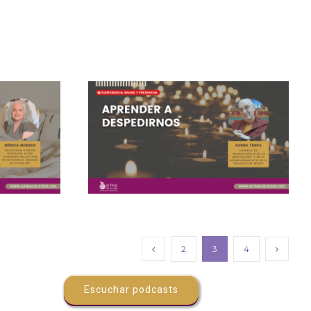
2
3
4
Escuchar podcasts