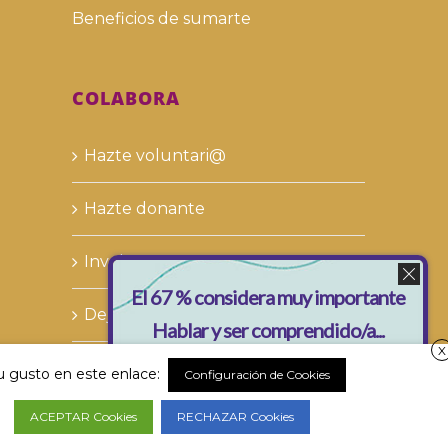
Beneficios de sumarte
COLABORA
Hazte voluntari@
Hazte donante
Involucra a tu empresa
El 67 % considera muy importante
Deja tu legado solidario
Hablar y ser comprendido/a...
X
su gusto en este enlace:
Configuración de Cookies
y tú, ¿qué opinas?
ACEPTAR Cookies
RECHAZAR Cookies