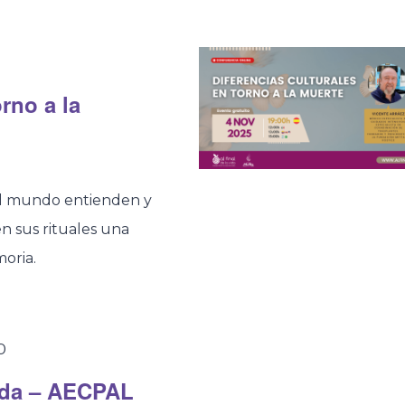
orno a la
el mundo entienden y
 sus rituales una
moria.
0
Vida – AECPAL