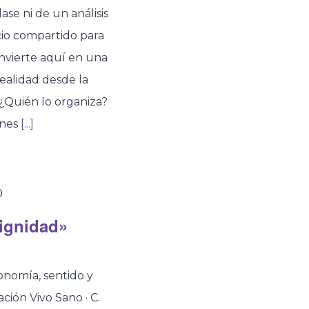
se ni de un análisis
cio compartido para
convierte aquí en una
ealidad desde la
 ¿Quién lo organiza?
enes
[...]
0
ignidad»
onomía, sentido y
ión Vivo Sano · C.