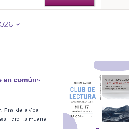
d
vi
d
2026
Ev
0
te en común»
l Final de la Vida
s al libro "La muerte