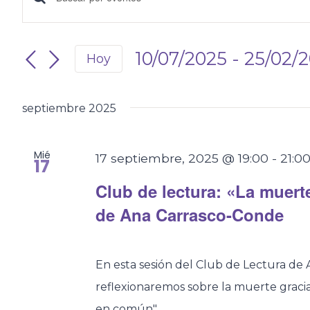
Navegación
Introduce
la
de
palabra
10/07/2025
 - 
25/02/
Hoy
búsqueda
clave.
Selecciona
la
Busca
y
septiembre 2025
fecha.
Eventos
vistas
para
Mié
17 septiembre, 2025 @ 19:00
-
21:0
17
la
de
palabra
Club de lectura: «La muer
clave.
Eventos
de Ana Carrasco-Conde
En esta sesión del Club de Lectura de A
reflexionaremos sobre la muerte gracia
en común"