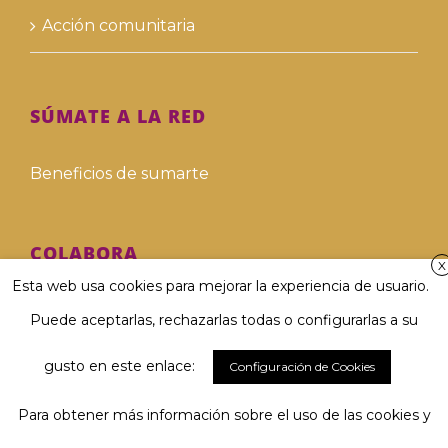
Acción comunitaria
SÚMATE A LA RED
Beneficios de sumarte
COLABORA
X
Esta web usa cookies para mejorar la experiencia de usuario.
Hazte voluntari@
Puede aceptarlas, rechazarlas todas o configurarlas a su
Hazte donante
gusto en este enlace:
Configuración de Cookies
Para obtener más información sobre el uso de las cookies y
Involucra a tu empresa
El 67 % considera muy importante