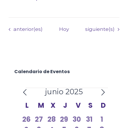
Eventos
Eventos
anterior(es)
Hoy
siguiente(s)
Calendario de Eventos
Eventos
junio 2025
Calendario
L
LUNES
M
MARTES
X
MIÉRCOLES
J
JUEVES
V
VIERNES
S
SÁBADO
D
DOMI
de
0
0
0
0
0
0
0
26
27
28
29
30
31
1
Eventos