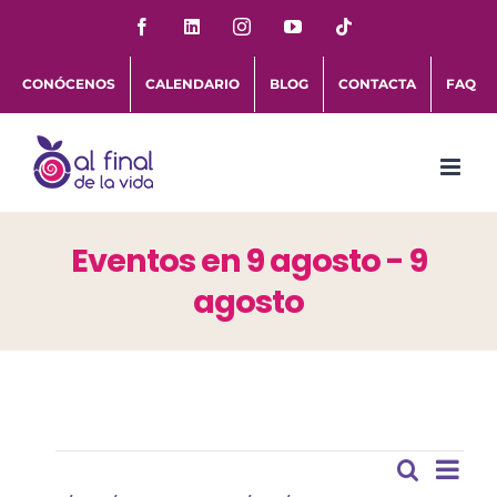
Saltar
Facebook
LinkedIn
Instagram
YouTube
Tiktok
al
CONÓCENOS
CALENDARIO
BLOG
CONTACTA
FAQ
contenido
Eventos en 9 agosto - 9
agosto
Eventos
Nav
Buscar
Naveg
Lista