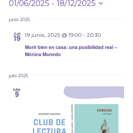
de
01/06/2025
 - 
18/12/2025
de
vis
Selecciona
búsq
la
junio 2025
de
fecha.
y
Eve
Jue
19 junio, 2025 @ 19:00
-
20:30
19
vistas
Morir bien en casa: una posibilidad real –
de
Mónica Monedo
Event
julio 2025
Mié
9