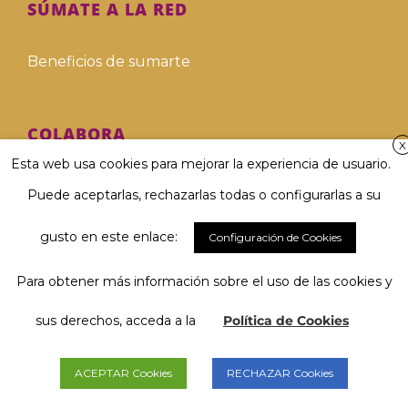
SÚMATE A LA RED
Beneficios de sumarte
COLABORA
X
Esta web usa cookies para mejorar la experiencia de usuario.
Hazte voluntari@
Puede aceptarlas, rechazarlas todas o configurarlas a su
Hazte donante
gusto en este enlace:
Configuración de Cookies
Para obtener más información sobre el uso de las cookies y
Involucra a tu empresa
El 67 % considera muy importante
Hablar y ser comprendido/a...
sus derechos, acceda a la
Política de Cookies
Deja tu legado solidario
y tú, ¿qué opinas?
ACEPTAR Cookies
RECHAZAR Cookies