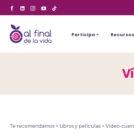
Saltar
Facebook
LinkedIn
Instagram
YouTube
Tiktok
al
contenido
Participa
Recurso
V
Te recomendamos > Libros y películas > Vídeo-cuen