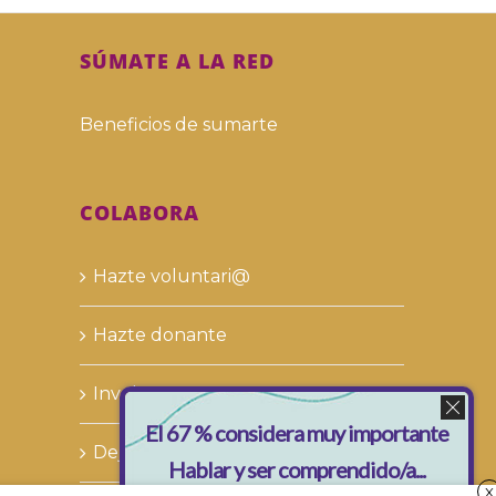
SÚMATE A LA RED
Beneficios de sumarte
COLABORA
Hazte voluntari@
Hazte donante
Involucra a tu empresa
El 67 % considera muy importante
Deja tu legado solidario
Hablar y ser comprendido/a...
X