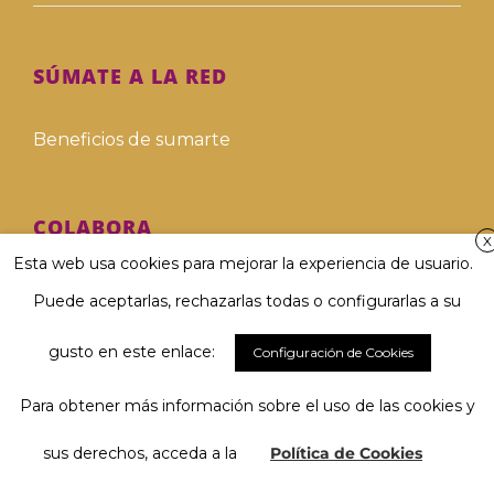
SÚMATE A LA RED
Beneficios de sumarte
COLABORA
X
Esta web usa cookies para mejorar la experiencia de usuario.
Hazte voluntari@
Puede aceptarlas, rechazarlas todas o configurarlas a su
Hazte donante
gusto en este enlace:
Configuración de Cookies
Para obtener más información sobre el uso de las cookies y
Involucra a tu empresa
El 67 % considera muy importante
Hablar y ser comprendido/a...
sus derechos, acceda a la
Política de Cookies
Deja tu legado solidario