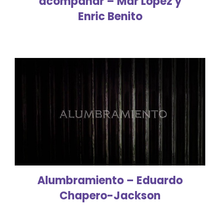
acompañar – Mar López y
Enric Benito
Alumbramiento – Eduardo
Chapero-Jackson