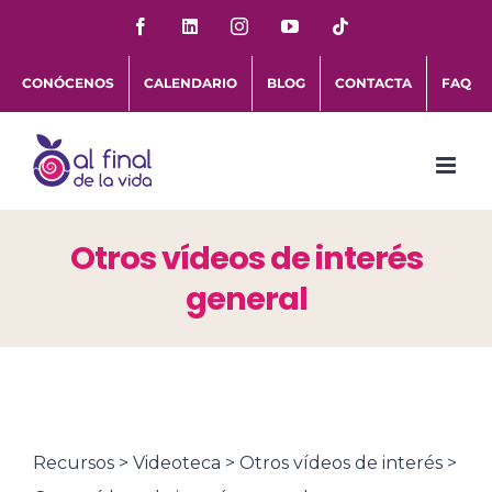
Saltar
Facebook
LinkedIn
Instagram
YouTube
Tiktok
al
CONÓCENOS
CALENDARIO
BLOG
CONTACTA
FAQ
contenido
Otros vídeos de interés
general
Recursos > Videoteca > Otros vídeos de interés >