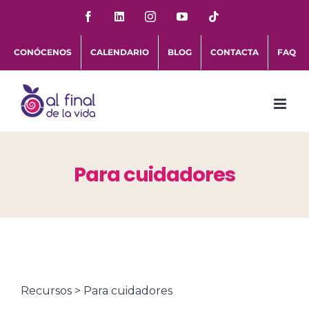
Saltar
Facebook
LinkedIn
Instagram
YouTube
Tiktok
al
CONÓCENOS
CALENDARIO
BLOG
CONTACTA
FAQ
contenido
Para cuidadores
Recursos > Para cuidadores