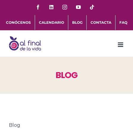
Saltar
Facebook
LinkedIn
Instagram
YouTube
Tiktok
al
CONÓCENOS
CALENDARIO
BLOG
CONTACTA
FAQ
contenido
BLOG
Blog