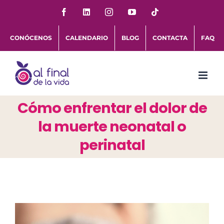
Saltar
Facebook
LinkedIn
Instagram
YouTube
Tiktok
al
CONÓCENOS
CALENDARIO
BLOG
CONTACTA
FAQ
contenido
Cómo enfrentar el dolor de
la muerte neonatal o
perinatal