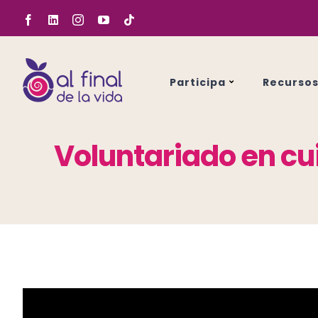
Saltar
Facebook
LinkedIn
Instagram
YouTube
Tiktok
al
contenido
Participa
Recurso
Voluntariado en cu