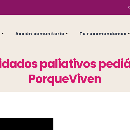
s
Acción comunitaria
Te recomendamos
idados paliativos pedi
PorqueViven