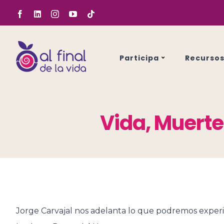
Saltar
Facebook
LinkedIn
Instagram
YouTube
Tiktok
al
contenido
Participa
Recurso
Vida, Muerte
Jorge Carvajal nos adelanta lo que podremos exper