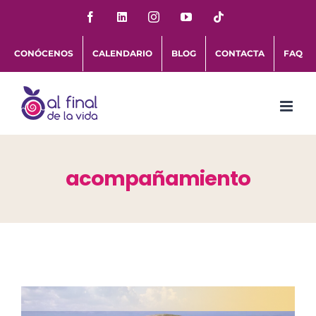
Saltar
Facebook
LinkedIn
Instagram
YouTube
Tiktok
al
CONÓCENOS
CALENDARIO
BLOG
CONTACTA
FAQ
contenido
acompañamiento