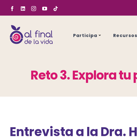
Saltar
Facebook
LinkedIn
Instagram
YouTube
Tiktok
al
contenido
Participa
Recurso
Reto 3. Explora t
Entrevista a la Dra.