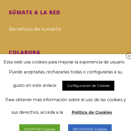
SÚMATE A LA RED
Beneficios de sumarte
COLABORA
X
Esta web usa cookies para mejorar la experiencia de usuario.
Hazte voluntari@
Puede aceptarlas, rechazarlas todas o configurarlas a su
Hazte donante
gusto en este enlace:
Configuración de Cookies
Para obtener más información sobre el uso de las cookies y
Involucra a tu empresa
El 67 % considera muy importante
Hablar y ser comprendido/a...
sus derechos, acceda a la
Política de Cookies
Deja tu legado solidario
y tú, ¿qué opinas?
ACEPTAR Cookies
RECHAZAR Cookies