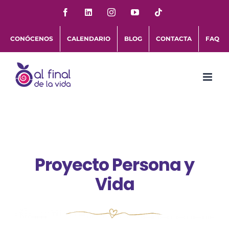
Saltar
Facebook
LinkedIn
Instagram
YouTube
Tiktok
al
CONÓCENOS
CALENDARIO
BLOG
CONTACTA
FAQ
contenido
Proyecto Persona y
Vida