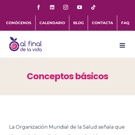
Saltar
Facebook
LinkedIn
Instagram
YouTube
Tiktok
al
CONÓCENOS
CALENDARIO
BLOG
CONTACTA
FAQ
contenido
Conceptos básicos
La Organización Mundial de la Salud señala que