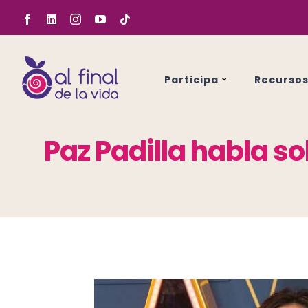
Saltar
Facebook
LinkedIn
Instagram
YouTube
Tiktok
al
contenido
Participa
Recurso
Paz Padilla habla s