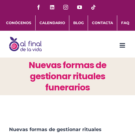
Saltar
Facebook
LinkedIn
Instagram
YouTube
Tiktok
al
CONÓCENOS
CALENDARIO
BLOG
CONTACTA
FAQ
contenido
Nuevas formas de
gestionar rituales
funerarios
Nuevas formas de gestionar rituales