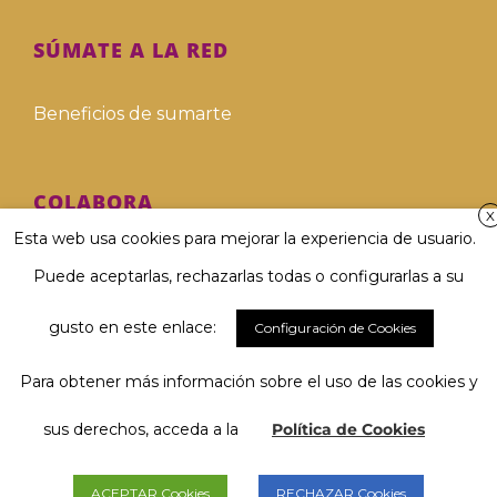
SÚMATE A LA RED
Beneficios de sumarte
COLABORA
X
Esta web usa cookies para mejorar la experiencia de usuario.
Hazte voluntari@
Puede aceptarlas, rechazarlas todas o configurarlas a su
Hazte donante
gusto en este enlace:
Configuración de Cookies
Para obtener más información sobre el uso de las cookies y
Involucra a tu empresa
El 67 % considera muy importante
Hablar y ser comprendido/a...
sus derechos, acceda a la
Política de Cookies
Deja tu legado solidario
y tú, ¿qué opinas?
ACEPTAR Cookies
RECHAZAR Cookies