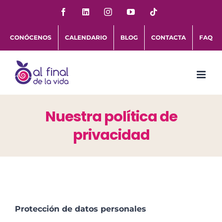
Saltar
Facebook
LinkedIn
Instagram
YouTube
Tiktok
al
CONÓCENOS
CALENDARIO
BLOG
CONTACTA
FAQ
contenido
Nuestra política de
privacidad
Protección de datos personales