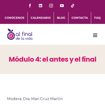
Saltar
Facebook
LinkedIn
Instagram
YouTube
Tiktok
al
CONÓCENOS
CALENDARIO
BLOG
CONTACTA
FAQ
contenido
Módulo 4: el antes y el final
Modera: Dra. Mari Cruz Martín