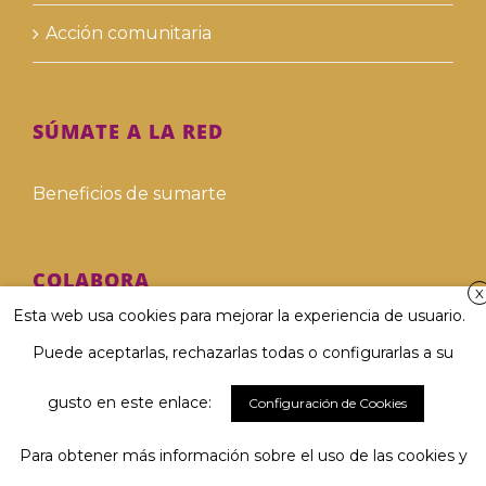
Acción comunitaria
SÚMATE A LA RED
Beneficios de sumarte
COLABORA
X
Esta web usa cookies para mejorar la experiencia de usuario.
Hazte voluntari@
Puede aceptarlas, rechazarlas todas o configurarlas a su
Hazte donante
gusto en este enlace:
Configuración de Cookies
Para obtener más información sobre el uso de las cookies y
Involucra a tu empresa
El 67 % considera muy importante