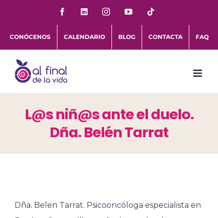
Saltar
Facebook
LinkedIn
Instagram
YouTube
Tiktok
al
CONÓCENOS
CALENDARIO
BLOG
CONTACTA
FAQ
contenido
L@s niñ@s ante el duelo.
Dña. Belén Tarrat
Dña. Belen Tarrat. Psicooncóloga especialista en