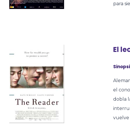
para si
El l
Sinopsi
Alemani
el cono
dobla l
interru
vuelve 