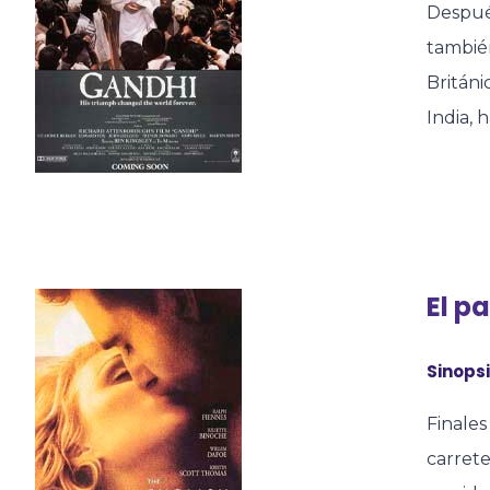
Despué
también
Británi
India, 
El p
Sinopsi
Finales
carrete