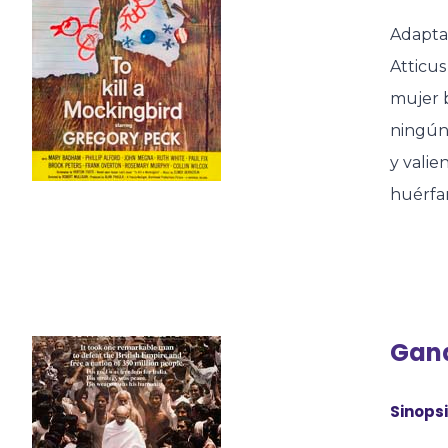
Adapta
Atticu
mujer b
ningún 
y valie
huérfa
Gand
Sinopsi