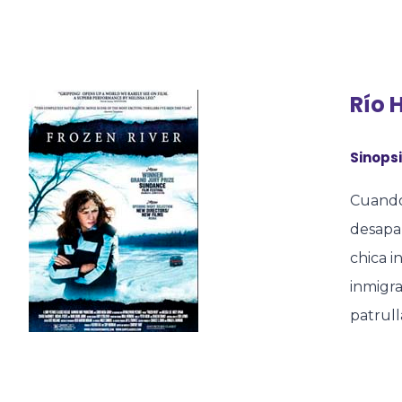
Río 
Sinopsi
Cuando 
desapar
chica 
inmigra
patrull