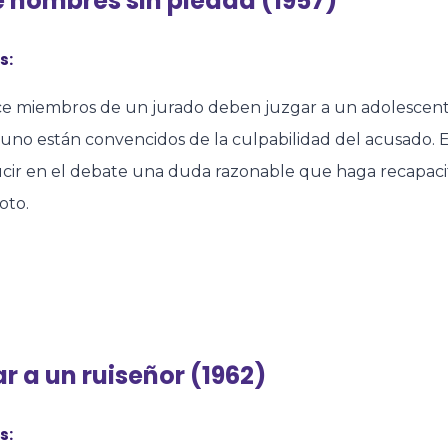
 hombres sin piedad (1957)
s:
ce miembros de un jurado deben juzgar a un adolescen
no están convencidos de la culpabilidad del acusado. E
ucir en el debate una duda razonable que haga recapaci
oto.
r a un ruiseñor (1962)
s: