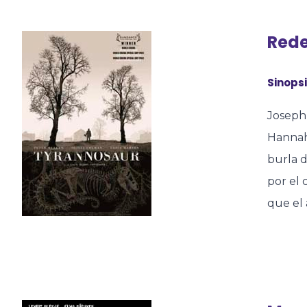
Rede
Sinopsi
Joseph 
Hannah 
burla 
por el 
que el 