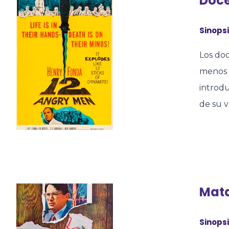
Doce
Sinopsi
Los do
menos u
introd
de su v
Mata
Sinopsi