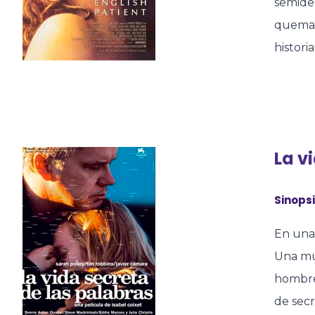
semide
quemado
historia
La v
Sinopsi
En una 
Una muj
hombre
de secr