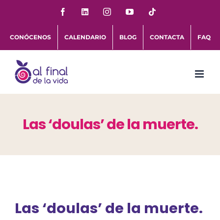
Saltar
Facebook
LinkedIn
Instagram
YouTube
Tiktok
al
CONÓCENOS
CALENDARIO
BLOG
CONTACTA
FAQ
contenido
Las ‘doulas’ de la muerte.
Las ‘doulas’ de la muerte.