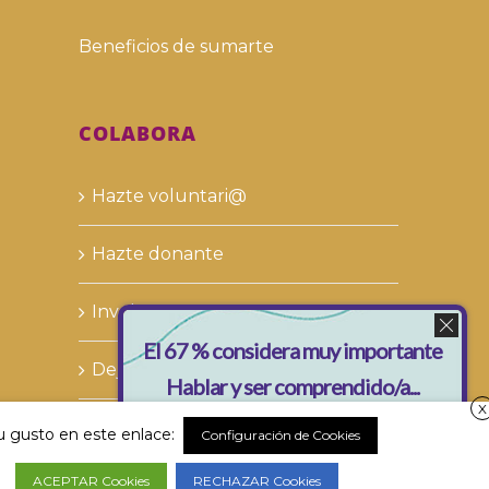
Beneficios de sumarte
COLABORA
Hazte voluntari@
Hazte donante
Involucra a tu empresa
El 67 % considera muy importante
Deja tu legado solidario
Hablar y ser comprendido/a...
X
su gusto en este enlace:
Configuración de Cookies
y tú, ¿qué opinas?
ACEPTAR Cookies
RECHAZAR Cookies