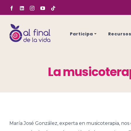
Saltar
Facebook
LinkedIn
Instagram
YouTube
Tiktok
al
contenido
Participa
Recurso
La musicoterap
María José González, experta en musicoterapia, nos