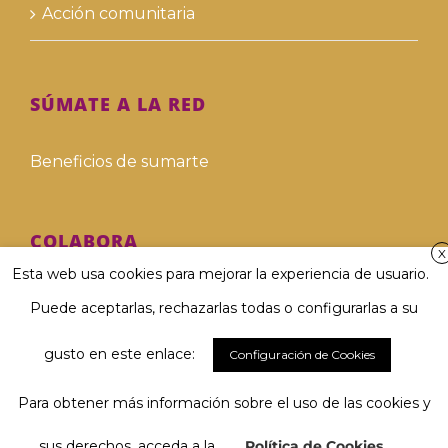
Acción comunitaria
SÚMATE A LA RED
Beneficios de sumarte
COLABORA
X
Esta web usa cookies para mejorar la experiencia de usuario.
Hazte voluntari@
Puede aceptarlas, rechazarlas todas o configurarlas a su
Hazte donante
gusto en este enlace:
Configuración de Cookies
Para obtener más información sobre el uso de las cookies y
Involucra a tu empresa
El 67 % considera muy importante
Hablar y ser comprendido/a...
sus derechos, acceda a la
Política de Cookies