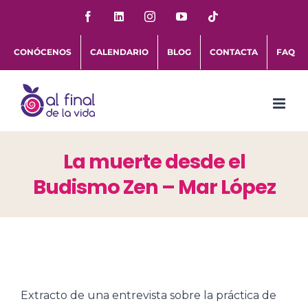
Saltar
Facebook
LinkedIn
Instagram
YouTube
Tiktok
al
CONÓCENOS
CALENDARIO
BLOG
CONTACTA
FAQ
contenido
La muerte desde el
Budismo Zen – Mar López
Extracto de una entrevista sobre la práctica de