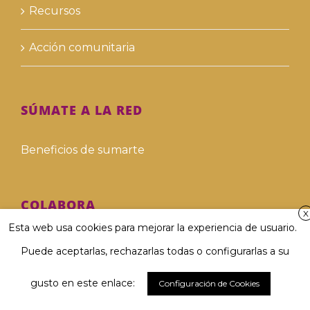
Recursos
Acción comunitaria
SÚMATE A LA RED
Beneficios de sumarte
COLABORA
X
Esta web usa cookies para mejorar la experiencia de usuario.
Hazte voluntari@
Puede aceptarlas, rechazarlas todas o configurarlas a su
Hazte donante
gusto en este enlace:
Configuración de Cookies