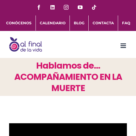
Saltar
Facebook
LinkedIn
Instagram
YouTube
Tiktok
al
CONÓCENOS
CALENDARIO
BLOG
CONTACTA
FAQ
contenido
Hablamos de…
ACOMPAÑAMIENTO EN LA
MUERTE