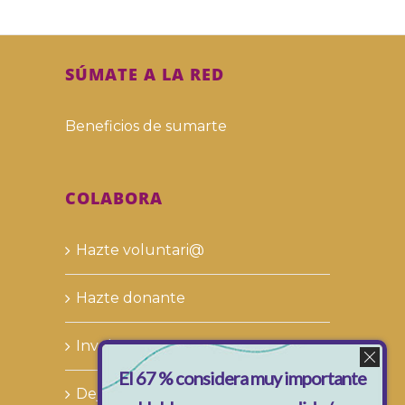
SÚMATE A LA RED
Beneficios de sumarte
COLABORA
Hazte voluntari@
Hazte donante
Involucra a tu empresa
El 67 % considera muy importante
Deja tu legado solidario