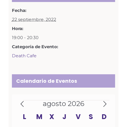
Fecha:
22 septiembre, 2022
Hora:
19:00 - 20:30
Categoría de Evento:
Death Cafe
Calendario de Eventos
Eventos
agosto 2026
Calendario
L
LUNES
M
MARTES
X
MIÉRCOLES
J
JUEVES
V
VIERNES
S
SÁBADO
D
DOMI