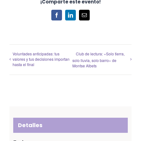
¡Comparte este evento!
Facebook
LinkedIn
Correo
electrónico
Voluntades anticipadas: tus
Club de lectura: «Solo tierra,
valores y tus decisiones importan
solo lluvia, solo barro» de
hasta el final
Montse Albets
Detalles