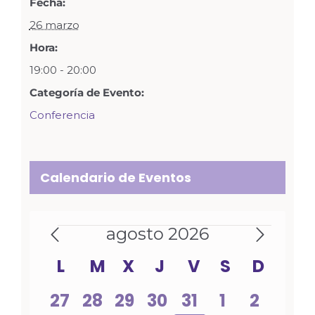
Fecha:
26 marzo
Hora:
19:00 - 20:00
Categoría de Evento:
Conferencia
Calendario de Eventos
Eventos
agosto 2026
Calendario
L
LUNES
M
MARTES
X
MIÉRCOLES
J
JUEVES
V
VIERNES
S
SÁBADO
D
DOMI
de
0
0
0
0
0
0
0
27
28
29
30
31
1
2