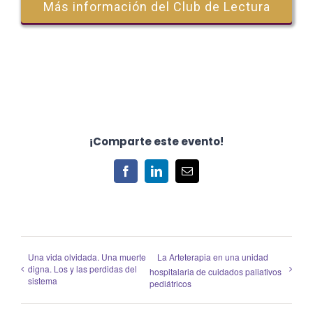
Más información del Club de Lectura
¡Comparte este evento!
Facebook
LinkedIn
Correo
electrónico
Una vida olvidada. Una muerte
La Arteterapia en una unidad
digna. Los y las perdidas del
hospitalaria de cuidados paliativos
sistema
pediátricos