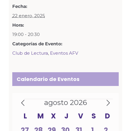
Fecha:
22 enero, 2025
Hora:
19:00 - 20:30
Categorías de Evento:
Club de Lectura
,
Eventos AFV
Calendario de Eventos
Eventos
agosto 2026
Calendario
L
LUNES
M
MARTES
X
MIÉRCOLES
J
JUEVES
V
VIERNES
S
SÁBADO
D
DOMI
de
0
0
0
0
0
0
0
27
28
29
30
31
1
2