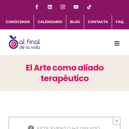
Saltar
Facebook
LinkedIn
Instagram
YouTube
Tiktok
al
CONÓCENOS
CALENDARIO
BLOG
CONTACTA
FAQ
contenido
El Arte como aliado
terapéutico
×
ESTE EVENTO HA PASADO.