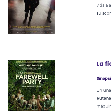
vida a 
su sobr
La f
Sinopsi
En una
eutana
máquina