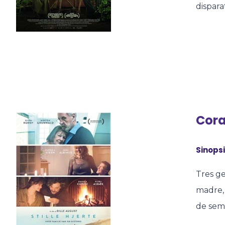
dispara
Cora
Sinopsi
Tres g
madre, 
de sema