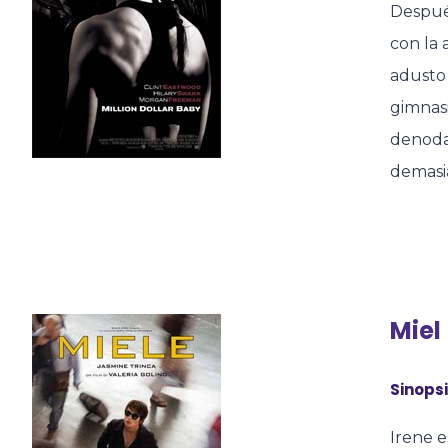
Despué
con la
adusto 
gimnasi
denoda
demasia
Miel
Sinopsi
Irene e