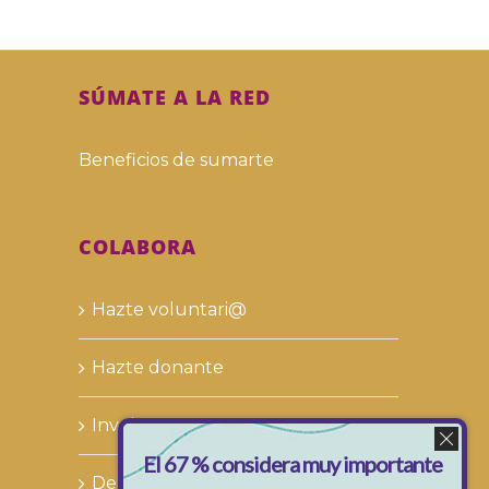
SÚMATE A LA RED
Beneficios de sumarte
COLABORA
Hazte voluntari@
Hazte donante
Involucra a tu empresa
El 67 % considera muy importante
Deja tu legado solidario