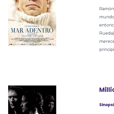
Ramón (
mundo e
entonce
Rueda)
merece 
princip
Mill
Sinopsi