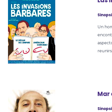
Las 
Sinopsi
Un hom
encont
aspecto
reunir
Mar 
Sinopsi