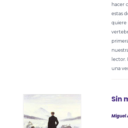
hacer c
estas d
quiere 
vertebr
primera
nuestra
lector.
una ver
Sin 
Miguel