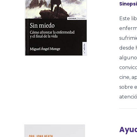
Sinopsi
Este li
enferme
sufrimi
desde h
alguno
convic
cine, 
sobre e
atenció
Ayud