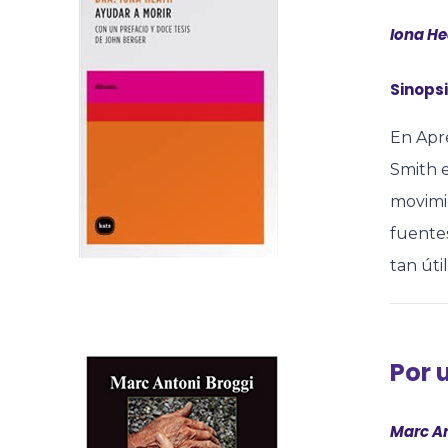
Iona He
Sinopsi
En Apre
Smith e
movimie
fuente
tan úti
Por 
Marc An