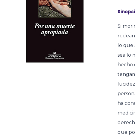
Sinopsi
Si mori
rodean 
lo que 
sea lo 
hecho 
tengam
lucidez
persona
ha cons
medicin
derecho
que po