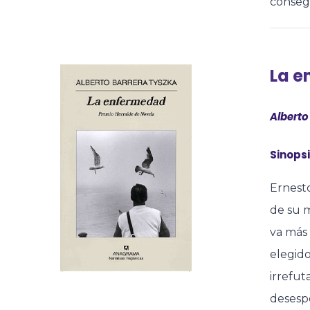
consegu
La 
Alberto
Sinopsi
Ernesto
de su m
va más 
elegido
irrefut
desespe