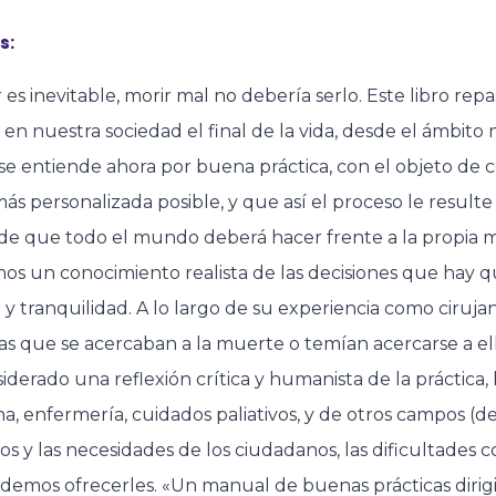
s:
r es inevitable, morir mal no debería serlo. Este libro r
en nuestra sociedad el final de la vida, desde el ámbito má
se entiende ahora por buena práctica, con el objeto de
más personalizada posible, y que así el proceso le resulte
de que todo el mundo deberá hacer frente a la propia m
os un conocimiento realista de las decisiones que hay 
 y tranquilidad. A lo largo de su experiencia como ciruj
s que se acercaban a la muerte o temían acercarse a ella.
iderado una reflexión crítica y humanista de la práctica,
a, enfermería, cuidados paliativos, y de otros campos (del 
s y las necesidades de los ciudadanos, las dificultades
demos ofrecerles. «Un manual de buenas prácticas dirig