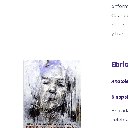
enfermo
Cuando
no tien
y tranq
Ebri
Anatole
Sinopsi
En cad
celebra