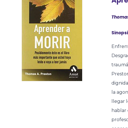
Apre
Thomas
Sinopsi
Enfrent
Desgra
traumát
Presto
dignida
la ago
llegar 
hablar 
profeso