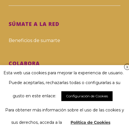
SÚMATE A LA RED
Beneficios de sumarte
COLABORA
X
Esta web usa cookies para mejorar la experiencia de usuario.
Hazte voluntari@
Puede aceptarlas, rechazarlas todas o configurarlas a su
Hazte donante
gusto en este enlace:
Configuración de Cookies
Para obtener más información sobre el uso de las cookies y
Involucra a tu empresa
El 67 % considera muy importante
Hablar y ser comprendido/a...
sus derechos, acceda a la
Política de Cookies
Deja tu legado solidario