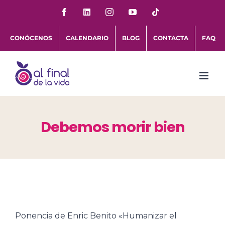
Saltar
Facebook
LinkedIn
Instagram
YouTube
Tiktok
al
CONÓCENOS
CALENDARIO
BLOG
CONTACTA
FAQ
contenido
Debemos morir bien
Ponencia de Enric Benito «Humanizar el