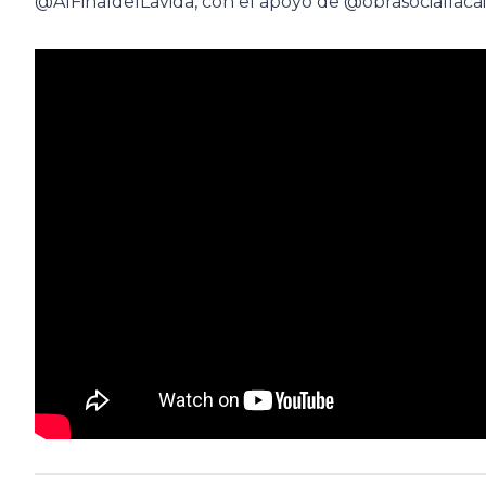
@AlFinaldelLavida, con el apoyo de @obrasociallaca