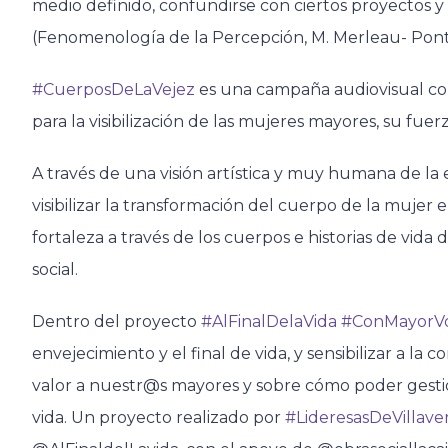
medio definido, confundirse con ciertos proyectos
(Fenomenología de la Percepción, M. Merleau- Ponty
#CuerposDeLaVejez
es una campaña audiovisual cont
para la visibilización de las mujeres mayores, su fuerz
A través de una visión artística y muy humana de la
visibilizar la transformación del cuerpo de la mujer 
fortaleza a través de los cuerpos e historias de v
social.
Dentro del proyecto
#AlFinalDelaVida
#ConMayorV
envejecimiento y el final de vida, y sensibilizar a l
valor a nuestr@s mayores y sobre cómo poder gesti
vida. Un proyecto realizado por
#LideresasDeVillave