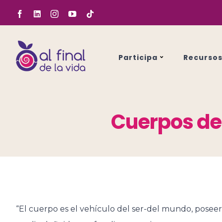
Saltar
Facebook
LinkedIn
Instagram
YouTube
Tiktok
al
contenido
Participa
Recurso
Cuerpos de 
“El cuerpo es el vehículo del ser-del mundo, posee