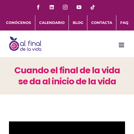
Saltar
Facebook
LinkedIn
Instagram
YouTube
Tiktok
al
CONÓCENOS
CALENDARIO
BLOG
CONTACTA
FAQ
contenido
Cuando el final de la vida
se da al inicio de la vida