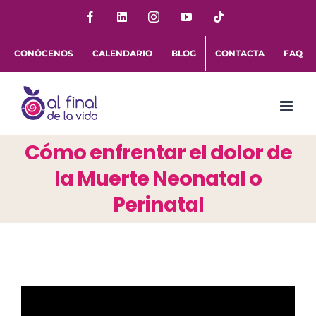
Saltar
Facebook
LinkedIn
Instagram
YouTube
Tiktok
al
CONÓCENOS
CALENDARIO
BLOG
CONTACTA
FAQ
contenido
Cómo enfrentar el dolor de
la Muerte Neonatal o
Perinatal