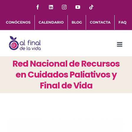
Saltar
Facebook
LinkedIn
Instagram
YouTube
Tiktok
al
CONÓCENOS
CALENDARIO
BLOG
CONTACTA
FAQ
contenido
Red Nacional de Recursos
en Cuidados Paliativos y
Final de Vida