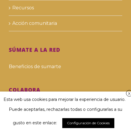
Recursos
Acción comunitaria
SÚMATE A LA RED
Beneficios de sumarte
COLABORA
X
Esta web usa cookies para mejorar la experiencia de usuario.
Hazte voluntari@
Puede aceptarlas, rechazarlas todas o configurarlas a su
Hazte donante
gusto en este enlace:
Configuración de Cookies