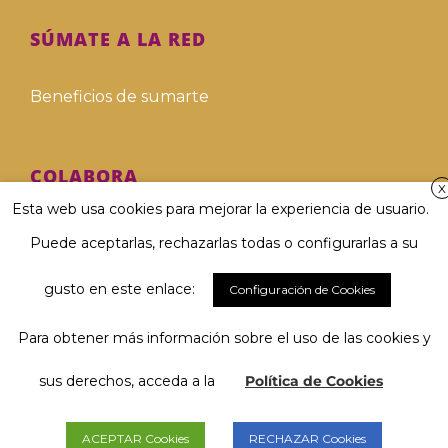
SÚMATE A LA RED
Beneficios de sumarte
COLABORA
X
Esta web usa cookies para mejorar la experiencia de usuario.
Hazte voluntari@
Puede aceptarlas, rechazarlas todas o configurarlas a su
Hazte donante
gusto en este enlace:
Configuración de Cookies
Para obtener más información sobre el uso de las cookies y
Involucra a tu empresa
El 67 % considera muy importante
Hablar y ser comprendido/a...
sus derechos, acceda a la
Política de Cookies
Deja tu legado solidario
y tú, ¿qué opinas?
ACEPTAR Cookies
RECHAZAR Cookies