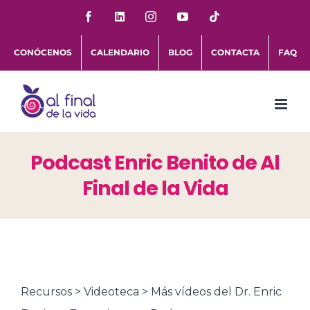
Saltar
Facebook
LinkedIn
Instagram
YouTube
Tiktok
al
CONÓCENOS
CALENDARIO
BLOG
CONTACTA
FAQ
contenido
Podcast Enric Benito de Al
Final de la Vida
Recursos > Videoteca > Más vídeos del Dr. Enric