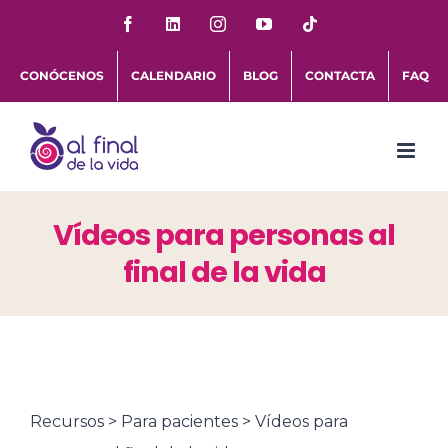
Saltar
Facebook
LinkedIn
Instagram
YouTube
Tiktok
al
CONÓCENOS
CALENDARIO
BLOG
CONTACTA
FAQ
contenido
Vídeos para personas al
final de la vida
Recursos > Para pacientes > Vídeos para