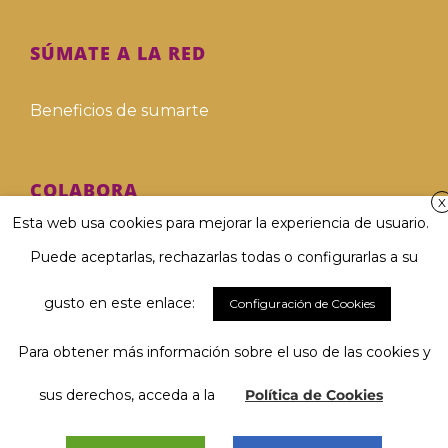
SÚMATE A LA RED
Beneficios de sumarte
COLABORA
X
Esta web usa cookies para mejorar la experiencia de usuario.
Hazte voluntari@
Puede aceptarlas, rechazarlas todas o configurarlas a su
Hazte donante
gusto en este enlace:
Configuración de Cookies
Para obtener más información sobre el uso de las cookies y
Involucra a tu empresa
El 67 % considera muy importante
Hablar y ser comprendido/a...
sus derechos, acceda a la
Política de Cookies
Deja tu legado solidario
y tú, ¿qué opinas?